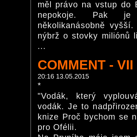
měl právo na vstup do 
nepokoje. Pak je 
několikanásobně vyšší. 
nýbrž o stovky miliónů 
...
COMMENT - VII
20:16 13.05.2015
*
"Vodák, který vyplou
vodák. Je to nadpřiroze
knize Proč bychom se n
pro Ofélii.