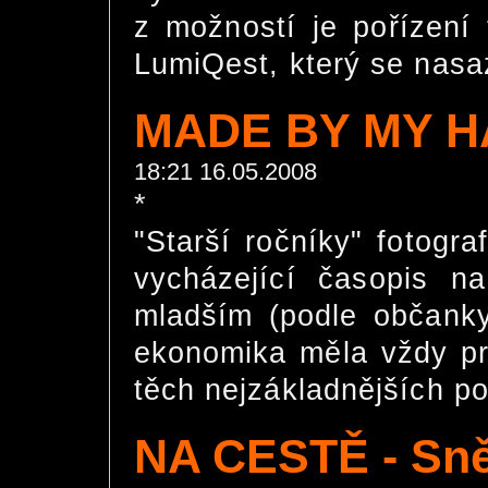
z možností je pořízení 
LumiQest, který se nasaz
MADE BY MY HA
18:21 16.05.2008
*
"Starší ročníky" fotogr
vycházející časopis n
mladším (podle občanky)
ekonomika měla vždy pro
těch nejzákladnějších pot
NA CESTĚ - Sně