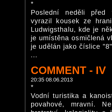
*
Poslední neděli před
vyrazil kousek ze hra
Ludwigsthalu, kde je ně
je umístěna osmičlená v
je udělán jako číslice 
...
COMMENT - IV
20:35 08.06.2013
*
Vodní turistika a kanoi
povahové, mravní. Ne