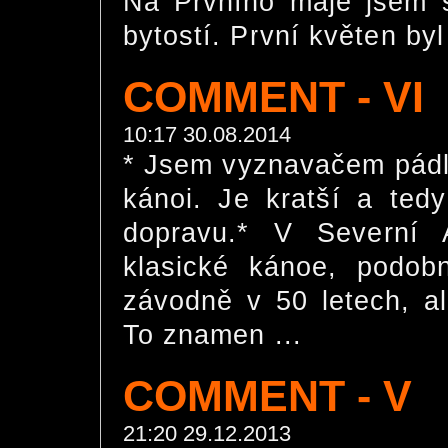
Na Prvního máje jsem s
bytostí. První květen byl
COMMENT - VI
10:17 30.08.2014
* Jsem vyznavačem pádl
kánoi. Je kratší a tedy
dopravu.* V Severní 
klasické kánoe, podob
závodně v 50 letech, al
To znamen ...
COMMENT - V
21:20 29.12.2013