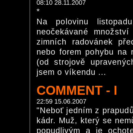
08:10 28.11.2007
*
Na polovinu listopad
neočekávané množství
zimních radovánek pře
nebo forem pohybu na r
(od strojově upravených
jsem o víkendu ...
COMMENT - I
22:59 15.06.2007
"Neboť jedním z prapudů
kádr. Muž, který se nemů
popudlivým a je ochote