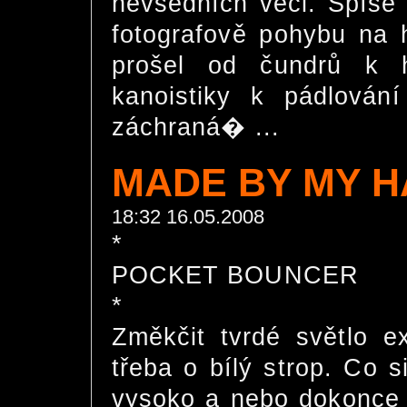
nevšedních věci. Spíše
fotografově pohybu na 
prošel od čundrů k h
kanoistiky k pádlová
záchraná� ...
MADE BY MY HA
18:32 16.05.2008
*
POCKET BOUNCER
*
Změkčit tvrdé světlo e
třeba o bílý strop. Co si
vysoko a nebo dokonce 