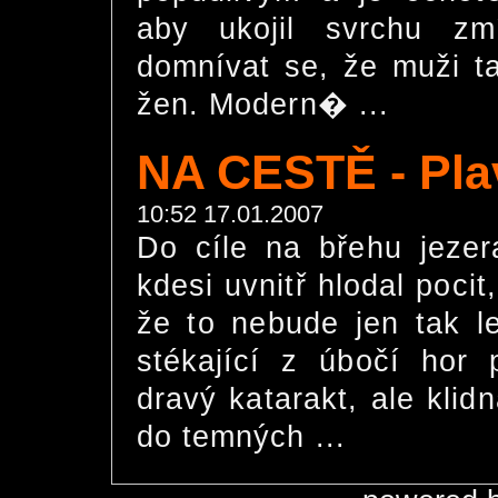
aby ukojil svrchu z
domnívat se, že muži ta
žen. Modern� ...
NA CESTĚ - Pla
10:52 17.01.2007
Do cíle na břehu jezer
kdesi uvnitř hlodal poc
že to nebude jen tak l
stékající z úbočí hor p
dravý katarakt, ale kli
do temných ...