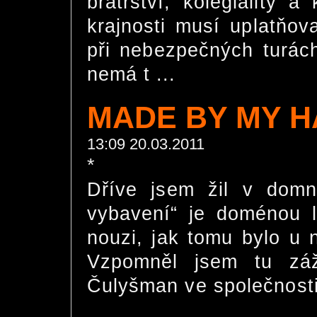
bratrství, kolegiality 
krajnosti musí uplatňov
při nebezpečných turách
nemá t ...
MADE BY MY HAN
13:09 20.03.2011
*
Dříve jsem žil v domn
vybavení“ je doménou li
nouzi, jak tomu bylo u n
Vzpomněl jsem tu záži
Čulyšman ve společnosti